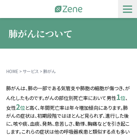
Zene
メニ
肺がんについて
会社概要
サービス
ご採用者様向け
HOME
>
サービス
>
肺がん
ニュース
肺がんは、肺の一部である気管支や肺胞の細胞が傷つき、が
採用情報
1
ん化したものです。がんの部位別死亡率において男性
位
、
お問い合わせ
2
女性
位
と高く、年間死亡率は年々増加傾向にあります。肺
がんの症状は、初期段階ではほとんど見られず、進行した後
無料資料ダウンロード
に、咳や痰、血痰、発熱、息苦しさ、動悸、胸痛などを引き起こ
します。これらの症状は他の呼吸器疾患と類似する点も多い