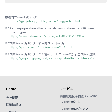
参照
国立がん研究センター
https://ganjoho.jp/public/cancer/lung/index.html
※1
A cross-population atlas of genetic associations for 220 human
phenotypes
https://www.nature.com/articles/s41588-021-00931-x
※2
国立がん研究センター多目的コホート研究
https://epi.ncc.go.jp/jphc/outcome/254.html
※3
国立がん研究センターがん情報サービス「がん統計」（全国がん登録）
https://ganjoho.jp/reg_stat/statistics/data/dl/index.html#a14
サイトマップ
Home
サービス
高精度遺伝子検査 Zene360
会社概要
Zene360とは
採用情報
Zene360ログイン
ニュース