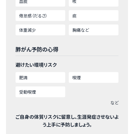
血痰
咳
倦怠感（だるさ）
痰
体重減少
胸痛など
肺がん予防の心得
避けたい環境リスク
肥満
喫煙
受動喫煙
など
ご自身の体質リスクに留意し、生涯発症させないよ
う上手に予防しましょう。