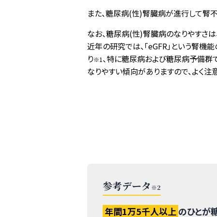
また、糖尿病(性)腎臓病が進行して腎
なお、糖尿病(性)腎臓病のなりやすさは
近年の研究では、「eGFR」という腎
り
、特に糖尿病および糖尿病予備群で
※1
なりやすい傾向がありますので、よく注意
参考データ
※2
年間1万5千人以上
のひとが