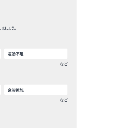
ましょう。
運動不足
など
食物繊維
など