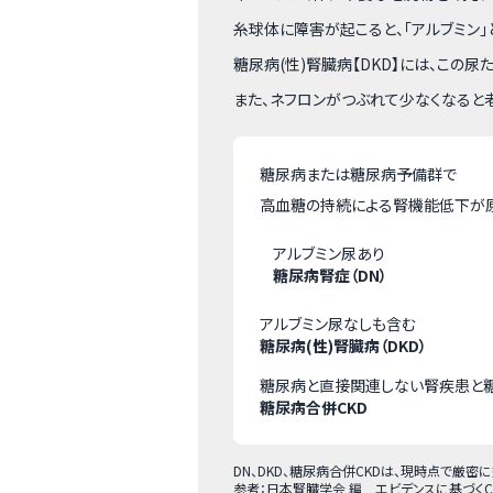
糸球体に障害が起こると、「アルブミン」
糖尿病(性)腎臓病【DKD】には、この
また、ネフロンがつぶれて少なくなると
糖尿病または糖尿病予備群で
高血糖の持続による腎機能低下が
アルブミン尿あり
糖尿病腎症（DN）
アルブミン尿なしも含む
糖尿病(性)腎臓病（DKD）
糖尿病と直接関連しない腎疾患と
糖尿病合併CKD
DN、DKD、糖尿病合併CKDは、現時点で厳
参考：日本腎臓学会 編 エビデンスに基づくCKD