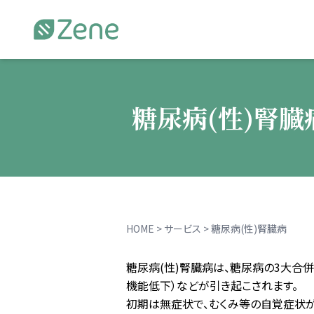
Zene
糖尿病(性)腎
HOME
>
サービス
>
糖尿病(性)腎臓病
糖尿病(性)腎臓病は、糖尿病の3大合
機能低下）などが引き起こされます。
初期は無症状で、むくみ等の自覚症状が