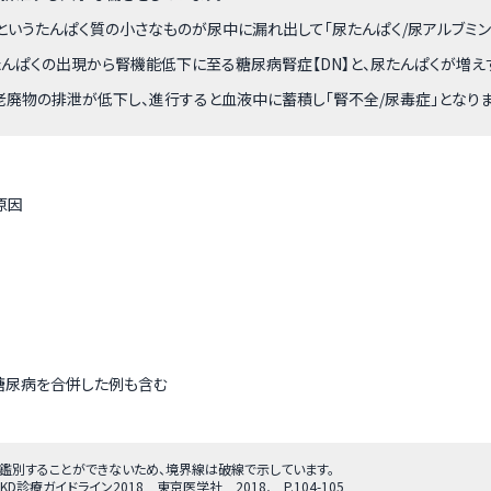
というたんぱく質の小さなものが尿中に漏れ出して「尿たんぱく/尿アルブミン
尿たんぱくの出現から腎機能低下に至る糖尿病腎症【DN】と、尿たんぱくが増
老廃物の排泄が低下し、進行すると血液中に蓄積し「腎不全/尿毒症」となりま
原因
糖尿病を合併した例も含む
密に鑑別することができないため、境界線は破線で示しています。
診療ガイドライン2018 東京医学社 2018, P.104-105