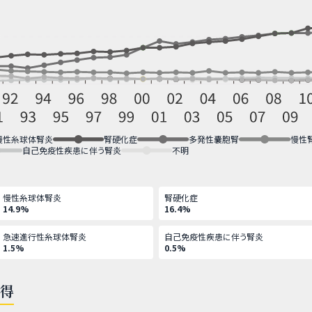
慢性糸球体腎炎
腎硬化症
多発性嚢胞腎
慢性
自己免疫性疾患に伴う腎炎
不明
慢性糸球体腎炎
腎硬化症
14.9%
16.4%
急速進行性糸球体腎炎
自己免疫性疾患に伴う腎炎
1.5%
0.5%
心得