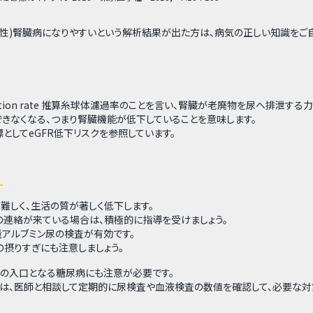
病(性)腎臓病になりやすいという解析結果が出た方は、病気の正しい知識をご
r filtration rate 推算糸球体濾過率のことを言い、腎臓が老廃物を尿へ排泄す
きなくなる、つまり腎臓機能が低下していることを意味します。
指標としてeGFR低下リスクを参照しています。
と
難しく、生活の質が著しく低下します。
連絡が来ている場合は、積極的に指導を受けましょう。
量アルブミン尿の検査が有効です。
の摂りすぎにも注意しましょう。
症の入口となる糖尿病にも注意が必要です。
合は、医師と相談して定期的に尿検査や血液検査の数値を確認して、必要な対