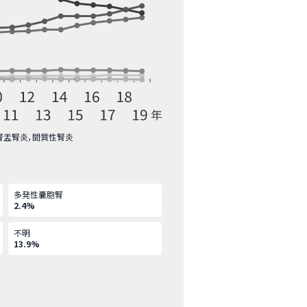
腎盂腎炎，間質性腎炎
多発性嚢胞腎
2.4%
不明
13.9%