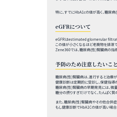
特に、すでにHbA1cの値が高く、糖尿
eGFRについて
eGFRはestimated glomerula
この値が小さくなるほど老廃物を排泄で
Zene360では、糖尿病(性)腎臓病の
予防のため注意したいこ
糖尿病(性)腎臓病は、進行すると治療が
健康診断は定期的に受診し、保健指導の
糖尿病(性)腎臓病の早期発見には、微
糖分の摂りすぎだけでなく、たんぱく質
また、糖尿病(性)腎臓病やその他合併
もし健康診断でHbA1Cの値が高い場