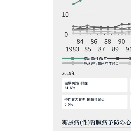
糖尿病(性)腎症
急速進行性糸球体腎炎
2019年
糖尿病(性)腎症
41.6%
慢性腎盂腎炎，間質性腎炎
0.6%
糖尿病(性)腎臓病予防の